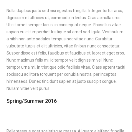
Nulla dapibus justo sed nisi egestas fringilla. Integer tortor arcu,
dignissim et ultricies ut, commodo in lectus. Cras ac nulla eros.
Ut sit amet semper lacus, in consequat neque. Phasellus vitae
sapien eu elit imperdiet tristique sit amet sed ligula. Vestibulum
a nibh non ante sodales tempus nec vitae nunc. Curabitur
vulputate turpis et elit ultricies, vitae finibus nunc consectetur.
Suspendisse est felis, faucibus et faucibus et, laoreet eget eros.
Nunc maximus felis mi, id tempor velit dignissim vel. Nunc
tempor urna mi, in tristique odio facilisis vitae. Class aptent taciti
sociosqu ad litora torquent per conubia nostra, per inceptos
himenaeos. Donec tincidunt sapien at justo suscipit congue.
Nullam vitae velit purus.
Spring/Summer 2016
Pellentesque eget scelerisque massa. Aliquam eleifend fringilla