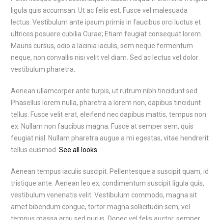
ligula quis accumsan. Ut ac felis est. Fusce vel malesuada
lectus. Vestibulum ante ipsum primis in faucibus orci luctus et
ultrices posuere cubilia Curae; Etiam feugiat consequat lorem.
Mauris cursus, odio a lacinia iaculis, sem neque fermentum
neque, non convallis nisi velit vel diam. Sed ac lectus vel dolor
vestibulum pharetra.
Aenean ullamcorper ante turpis, ut rutrum nibh tincidunt sed.
Phasellus lorem nulla, pharetra a lorem non, dapibus tincidunt
tellus. Fusce velit erat, eleifend nec dapibus mattis, tempus non
ex. Nullam non faucibus magna. Fusce at semper sem, quis
feugiat nisl. Nullam pharetra augue a mi egestas, vitae hendrerit
tellus euismod.
See all looks
Aenean tempus iaculis suscipit. Pellentesque a suscipit quam, id
tristique ante. Aenean leo ex, condimentum suscipit ligula quis,
vestibulum venenatis velit. Vestibulum commodo, magna sit
amet bibendum congue, tortor magna sollicitudin sem, vel
tempus massa arcu sed purus. Donec vel felis auctor, semper