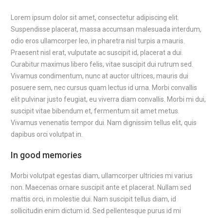
Lorem ipsum dolor sit amet, consectetur adipiscing elit.
Suspendisse placerat, massa accumsan malesuada interdum,
odio eros ullamcorper leo, in pharetra nisl turpis a mauris.
Praesent nisl erat, vulputate ac suscipit id, placerat a dui.
Curabitur maximus libero felis, vitae suscipit dui rutrum sed.
Vivamus condimentum, nunc at auctor ultrices, mauris dui
posuere sem, nec cursus quam lectus id urna. Morbi convallis
elit pulvinar justo feugiat, eu viverra diam convallis. Morbi mi dui,
suscipit vitae bibendum et, fermentum sit amet metus.
Vivamus venenatis tempor dui. Nam dignissim tellus elit, quis
dapibus orci volutpat in.
In good memories
Morbi volutpat egestas diam, ullamcorper ultricies mi varius
non. Maecenas ornare suscipit ante et placerat. Nullam sed
mattis orci, in molestie dui. Nam suscipit tellus diam, id
sollicitudin enim dictum id. Sed pellentesque purus id mi