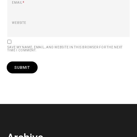
EMAIL
*
WEBSITE
SAVE MY NAME, EMAIL, AND WEBSITE IN THIS BROWSER FOR THE NEXT
TIME I COMMENT.