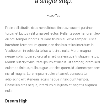
a single step.
– Lao Tzu
Proin sollicitudin, risus non ultrices finibus, risus mi pulvinar
turpis, et luctus velit urna sed lectus. Pellentesque hendrerit leo
eu orci tempor lobortis. Nullam finibus eu ex id semper. Fusce
interdum fermentum quam, non dapibus tellus interdum in.
Vestibulum in vehicula tellus, a lacinia nulla. Morbi magna
neque, sollicitudin eu orci sit amet, scelerisque tristique metus.
Mauris suscipit vulputate ipsum et luctus. Ut semper, lorem sed
euismod finibus, nulla augue ultricies quam, id ullamcorper sem
nisi ut magna. Lorem ipsum dolor sit amet, consectetur
adipiscing elit. Aenean iaculis neque in tincidunt tempor.
Phasellus eros neque, interdum quis justo et, sagittis aliquam
nulla.
Dream High