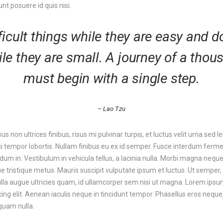
unt posuere id quis nisi.
ficult things while they are easy and d
ile they are small. A journey of a thou
must begin with a single step.
– Lao Tzu
risus non ultrices finibus, risus mi pulvinar turpis, et luctus velit urna sed
rci tempor lobortis. Nullam finibus eu ex id semper. Fusce interdum fe
dum in. Vestibulum in vehicula tellus, a lacinia nulla. Morbi magna neque, 
ue tristique metus. Mauris suscipit vulputate ipsum et luctus. Ut semper
lla augue ultricies quam, id ullamcorper sem nisi ut magna. Lorem ipsum
ing elit. Aenean iaculis neque in tincidunt tempor. Phasellus eros neque
liquam nulla.