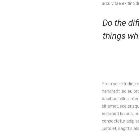
arcu vitae ex tincid
Do the dif
things wh
Proin sollicitudin, 
hendrerit leo eu o
dapibus tellus inter
sit amet, scelerisq
euismod finibus, nu
consectetur adipisc
justo et, sagittis a