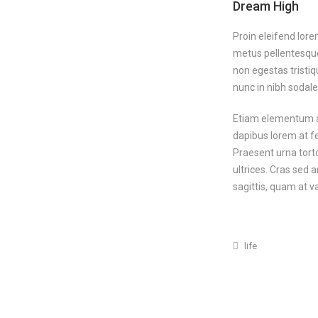
Dream High
Proin eleifend lore
metus pellentesque
non egestas tristi
nunc in nibh sodal
Etiam elementum a 
dapibus lorem at f
Praesent urna tort
ultrices. Cras sed 
sagittis, quam at v
life