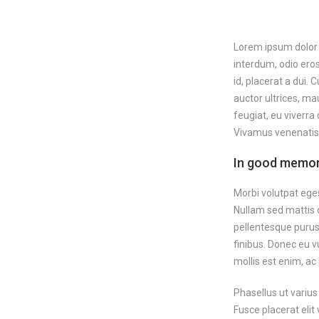
Lorem ipsum dolor 
interdum, odio eros
id, placerat a dui.
auctor ultrices, ma
feugiat, eu viverra
Vivamus venenatis t
In good memor
Morbi volutpat eges
Nullam sed mattis or
pellentesque purus 
finibus. Donec eu v
mollis est enim, ac 
Phasellus ut varius
Fusce placerat elit