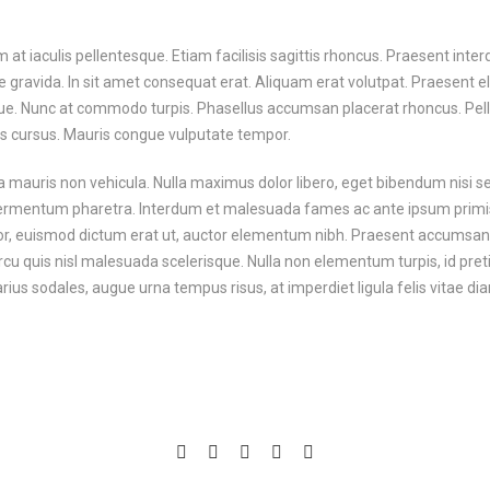
m at iaculis pellentesque. Etiam facilisis sagittis rhoncus. Praesent int
 gravida. In sit amet consequat erat. Aliquam erat volutpat. Praesen
que. Nunc at commodo turpis. Phasellus accumsan placerat rhoncus. Pe
es cursus. Mauris congue vulputate tempor.
mauris non vehicula. Nulla maximus dolor libero, eget bibendum nisi 
ermentum pharetra. Interdum et malesuada fames ac ante ipsum primis
or, euismod dictum erat ut, auctor elementum nibh. Praesent accumsan 
arcu quis nisl malesuada scelerisque. Nulla non elementum turpis, id pr
arius sodales, augue urna tempus risus, at imperdiet ligula felis vitae di