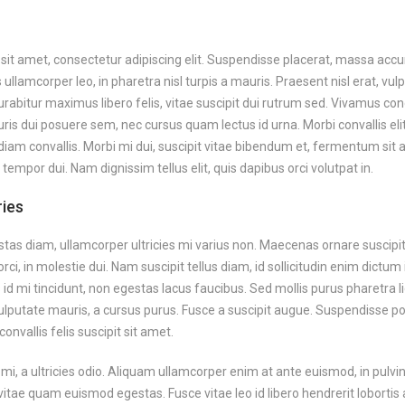
sit amet, consectetur adipiscing elit. Suspendisse placerat, massa a
 ullamcorper leo, in pharetra nisl turpis a mauris. Praesent nisl erat, vul
 Curabitur maximus libero felis, vitae suscipit dui rutrum sed. Vivamus 
uris dui posuere sem, nec cursus quam lectus id urna. Morbi convallis elit
 diam convallis. Morbi mi dui, suscipit vitae bibendum et, fermentum sit
empor dui. Nam dignissim tellus elit, quis dapibus orci volutpat in.
ies
tas diam, ullamcorper ultricies mi varius non. Maecenas ornare suscipit
ci, in molestie dui. Nam suscipit tellus diam, id sollicitudin enim dictum 
id mi tincidunt, non egestas lacus faucibus. Sed mollis purus pharetra li
ulputate mauris, a cursus purus. Fusce a suscipit augue. Suspendisse po
convallis felis suscipit sit amet.
 mi, a ultricies odio. Aliquam ullamcorper enim at ante euismod, in pulvi
 vitae quam euismod egestas. Fusce vitae leo id libero hendrerit lobortis 