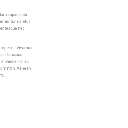
erdum sapien sed
t elementum metus
llentesque nec
semper et. Vivamus
 in faucibus.
molestie nisl ac
etium nibh. Aenean
am.