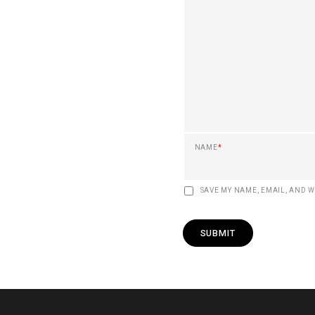
NAME
*
SAVE MY NAME, EMAIL, AND W