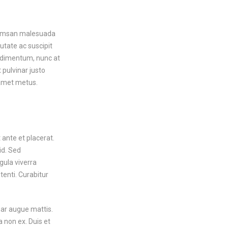
ccumsan malesuada
putate ac suscipit
condimentum, nunc at
 pulvinar justo
 amet metus.
 ante et placerat.
id. Sed
gula viverra
tenti. Curabitur
nar augue mattis.
a non ex. Duis et