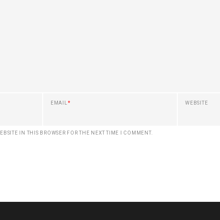
EMAIL
*
WEBSITE
EBSITE IN THIS BROWSER FOR THE NEXT TIME I COMMENT.