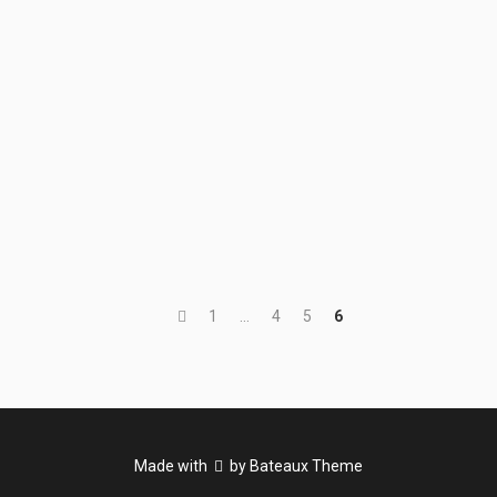
Under the deep blue sea
15. September 2015
Aliquam laoreet fringilla tellus vel semper. Praesent eu mi sed
urna ultrices tincidunt. Praesent augue diam, commodo sit
amet euismod at, ullamcorper eget massa.
1
…
4
5
6
Made with
by Bateaux Theme